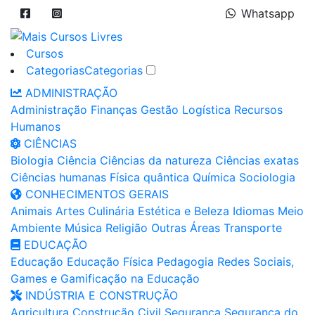
Whatsapp
Cursos
Categorias
Categorias
ADMINISTRAÇÃO
Administração
Finanças
Gestão
Logística
Recursos
Humanos
CIÊNCIAS
Biologia
Ciência
Ciências da natureza
Ciências exatas
Ciências humanas
Física quântica
Química
Sociologia
CONHECIMENTOS GERAIS
Animais
Artes
Culinária
Estética e Beleza
Idiomas
Meio
Ambiente
Música
Religião
Outras Áreas
Transporte
EDUCAÇÃO
Educação
Educação Física
Pedagogia
Redes Sociais,
Games e Gamificação na Educação
INDÚSTRIA E CONSTRUÇÃO
Agricultura
Construção Civil
Segurança
Segurança do