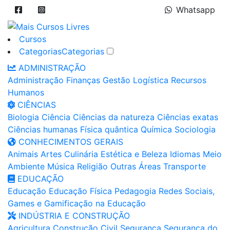
Whatsapp
Cursos
Categorias
Categorias
ADMINISTRAÇÃO
Administração
Finanças
Gestão
Logística
Recursos
Humanos
CIÊNCIAS
Biologia
Ciência
Ciências da natureza
Ciências exatas
Ciências humanas
Física quântica
Química
Sociologia
CONHECIMENTOS GERAIS
Animais
Artes
Culinária
Estética e Beleza
Idiomas
Meio
Ambiente
Música
Religião
Outras Áreas
Transporte
EDUCAÇÃO
Educação
Educação Física
Pedagogia
Redes Sociais,
Games e Gamificação na Educação
INDÚSTRIA E CONSTRUÇÃO
Agricultura
Construção Civil
Segurança
Segurança do