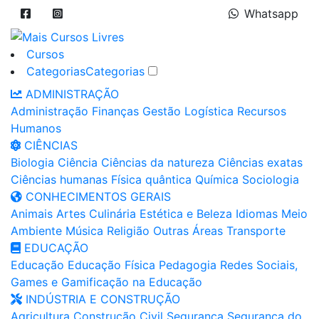
Whatsapp
Cursos
Categorias
Categorias
ADMINISTRAÇÃO
Administração
Finanças
Gestão
Logística
Recursos
Humanos
CIÊNCIAS
Biologia
Ciência
Ciências da natureza
Ciências exatas
Ciências humanas
Física quântica
Química
Sociologia
CONHECIMENTOS GERAIS
Animais
Artes
Culinária
Estética e Beleza
Idiomas
Meio
Ambiente
Música
Religião
Outras Áreas
Transporte
EDUCAÇÃO
Educação
Educação Física
Pedagogia
Redes Sociais,
Games e Gamificação na Educação
INDÚSTRIA E CONSTRUÇÃO
Agricultura
Construção Civil
Segurança
Segurança do