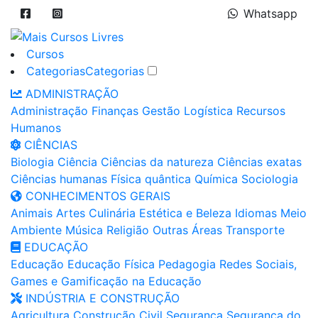
Whatsapp
Cursos
Categorias
Categorias
ADMINISTRAÇÃO
Administração
Finanças
Gestão
Logística
Recursos
Humanos
CIÊNCIAS
Biologia
Ciência
Ciências da natureza
Ciências exatas
Ciências humanas
Física quântica
Química
Sociologia
CONHECIMENTOS GERAIS
Animais
Artes
Culinária
Estética e Beleza
Idiomas
Meio
Ambiente
Música
Religião
Outras Áreas
Transporte
EDUCAÇÃO
Educação
Educação Física
Pedagogia
Redes Sociais,
Games e Gamificação na Educação
INDÚSTRIA E CONSTRUÇÃO
Agricultura
Construção Civil
Segurança
Segurança do