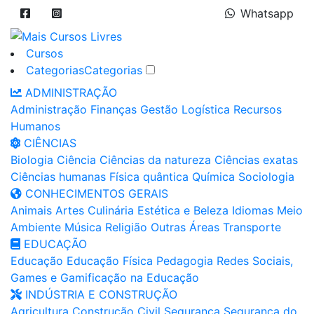
Whatsapp
Cursos
Categorias
Categorias
ADMINISTRAÇÃO
Administração
Finanças
Gestão
Logística
Recursos
Humanos
CIÊNCIAS
Biologia
Ciência
Ciências da natureza
Ciências exatas
Ciências humanas
Física quântica
Química
Sociologia
CONHECIMENTOS GERAIS
Animais
Artes
Culinária
Estética e Beleza
Idiomas
Meio
Ambiente
Música
Religião
Outras Áreas
Transporte
EDUCAÇÃO
Educação
Educação Física
Pedagogia
Redes Sociais,
Games e Gamificação na Educação
INDÚSTRIA E CONSTRUÇÃO
Agricultura
Construção Civil
Segurança
Segurança do