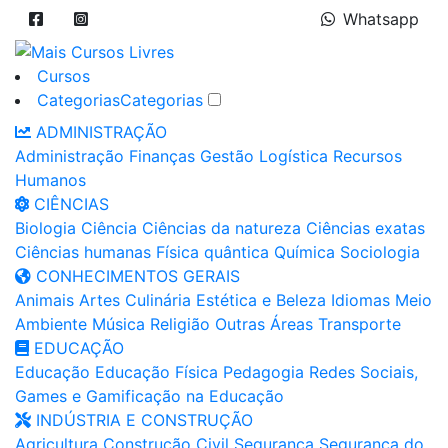
Whatsapp
Cursos
Categorias
Categorias
ADMINISTRAÇÃO
Administração
Finanças
Gestão
Logística
Recursos
Humanos
CIÊNCIAS
Biologia
Ciência
Ciências da natureza
Ciências exatas
Ciências humanas
Física quântica
Química
Sociologia
CONHECIMENTOS GERAIS
Animais
Artes
Culinária
Estética e Beleza
Idiomas
Meio
Ambiente
Música
Religião
Outras Áreas
Transporte
EDUCAÇÃO
Educação
Educação Física
Pedagogia
Redes Sociais,
Games e Gamificação na Educação
INDÚSTRIA E CONSTRUÇÃO
Agricultura
Construção Civil
Segurança
Segurança do