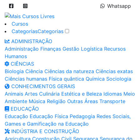
Whatsapp
Cursos
Categorias
Categorias
ADMINISTRAÇÃO
Administração
Finanças
Gestão
Logística
Recursos
Humanos
CIÊNCIAS
Biologia
Ciência
Ciências da natureza
Ciências exatas
Ciências humanas
Física quântica
Química
Sociologia
CONHECIMENTOS GERAIS
Animais
Artes
Culinária
Estética e Beleza
Idiomas
Meio
Ambiente
Música
Religião
Outras Áreas
Transporte
EDUCAÇÃO
Educação
Educação Física
Pedagogia
Redes Sociais,
Games e Gamificação na Educação
INDÚSTRIA E CONSTRUÇÃO
Agricultura
Construção Civil
Segurança
Segurança do