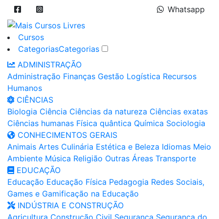
Whatsapp
Cursos
Categorias
Categorias
ADMINISTRAÇÃO
Administração
Finanças
Gestão
Logística
Recursos
Humanos
CIÊNCIAS
Biologia
Ciência
Ciências da natureza
Ciências exatas
Ciências humanas
Física quântica
Química
Sociologia
CONHECIMENTOS GERAIS
Animais
Artes
Culinária
Estética e Beleza
Idiomas
Meio
Ambiente
Música
Religião
Outras Áreas
Transporte
EDUCAÇÃO
Educação
Educação Física
Pedagogia
Redes Sociais,
Games e Gamificação na Educação
INDÚSTRIA E CONSTRUÇÃO
Agricultura
Construção Civil
Segurança
Segurança do