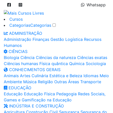
Whatsapp
Cursos
Categorias
Categorias
ADMINISTRAÇÃO
Administração
Finanças
Gestão
Logística
Recursos
Humanos
CIÊNCIAS
Biologia
Ciência
Ciências da natureza
Ciências exatas
Ciências humanas
Física quântica
Química
Sociologia
CONHECIMENTOS GERAIS
Animais
Artes
Culinária
Estética e Beleza
Idiomas
Meio
Ambiente
Música
Religião
Outras Áreas
Transporte
EDUCAÇÃO
Educação
Educação Física
Pedagogia
Redes Sociais,
Games e Gamificação na Educação
INDÚSTRIA E CONSTRUÇÃO
Agricultura
Construção Civil
Segurança
Segurança do