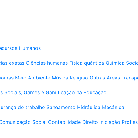
ecursos Humanos
ias exatas
Ciências humanas
Física quântica
Química
Soci
diomas
Meio Ambiente
Música
Religião
Outras Áreas
Transp
s Sociais, Games e Gamificação na Educação
urança do trabalho
Saneamento
Hidráulica
Mecânica
Comunicação Social
Contabilidade
Direito
Iniciação Profiss