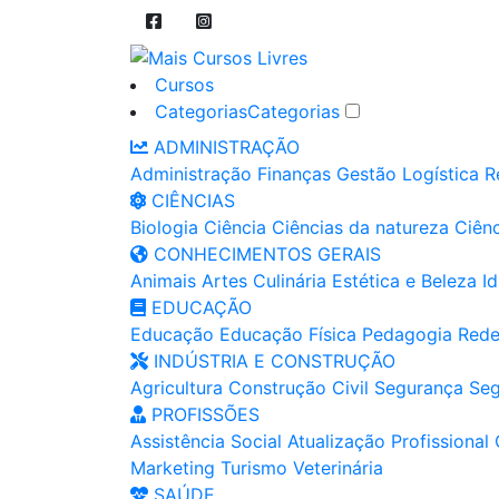
Cursos
Categorias
Categorias
ADMINISTRAÇÃO
Administração
Finanças
Gestão
Logística
R
CIÊNCIAS
Biologia
Ciência
Ciências da natureza
Ciênc
CONHECIMENTOS GERAIS
Animais
Artes
Culinária
Estética e Beleza
I
EDUCAÇÃO
Educação
Educação Física
Pedagogia
Rede
INDÚSTRIA E CONSTRUÇÃO
Agricultura
Construção Civil
Segurança
Seg
PROFISSÕES
Assistência Social
Atualização Profissional
Marketing
Turismo
Veterinária
SAÚDE