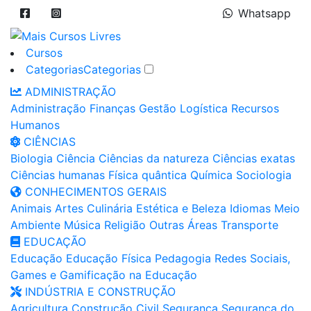
Whatsapp
Cursos
Categorias
Categorias
ADMINISTRAÇÃO
Administração
Finanças
Gestão
Logística
Recursos
Humanos
CIÊNCIAS
Biologia
Ciência
Ciências da natureza
Ciências exatas
Ciências humanas
Física quântica
Química
Sociologia
CONHECIMENTOS GERAIS
Animais
Artes
Culinária
Estética e Beleza
Idiomas
Meio
Ambiente
Música
Religião
Outras Áreas
Transporte
EDUCAÇÃO
Educação
Educação Física
Pedagogia
Redes Sociais,
Games e Gamificação na Educação
INDÚSTRIA E CONSTRUÇÃO
Agricultura
Construção Civil
Segurança
Segurança do