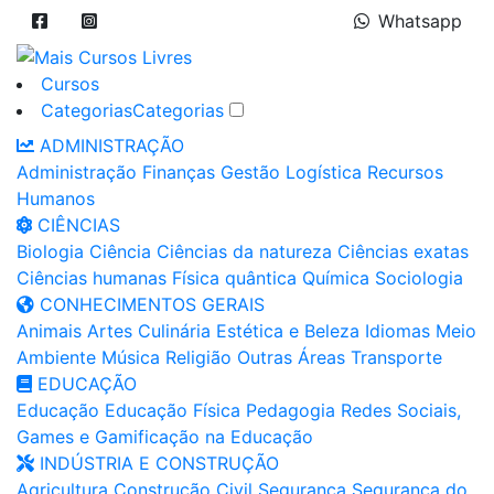
Whatsapp
Cursos
Categorias
Categorias
ADMINISTRAÇÃO
Administração
Finanças
Gestão
Logística
Recursos
Humanos
CIÊNCIAS
Biologia
Ciência
Ciências da natureza
Ciências exatas
Ciências humanas
Física quântica
Química
Sociologia
CONHECIMENTOS GERAIS
Animais
Artes
Culinária
Estética e Beleza
Idiomas
Meio
Ambiente
Música
Religião
Outras Áreas
Transporte
EDUCAÇÃO
Educação
Educação Física
Pedagogia
Redes Sociais,
Games e Gamificação na Educação
INDÚSTRIA E CONSTRUÇÃO
Agricultura
Construção Civil
Segurança
Segurança do