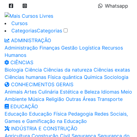
Whatsapp
Cursos
Categorias
Categorias
ADMINISTRAÇÃO
Administração
Finanças
Gestão
Logística
Recursos
Humanos
CIÊNCIAS
Biologia
Ciência
Ciências da natureza
Ciências exatas
Ciências humanas
Física quântica
Química
Sociologia
CONHECIMENTOS GERAIS
Animais
Artes
Culinária
Estética e Beleza
Idiomas
Meio
Ambiente
Música
Religião
Outras Áreas
Transporte
EDUCAÇÃO
Educação
Educação Física
Pedagogia
Redes Sociais,
Games e Gamificação na Educação
INDÚSTRIA E CONSTRUÇÃO
Agricultura
Construção Civil
Segurança
Segurança do