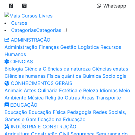
Whatsapp
Cursos
Categorias
Categorias
ADMINISTRAÇÃO
Administração
Finanças
Gestão
Logística
Recursos
Humanos
CIÊNCIAS
Biologia
Ciência
Ciências da natureza
Ciências exatas
Ciências humanas
Física quântica
Química
Sociologia
CONHECIMENTOS GERAIS
Animais
Artes
Culinária
Estética e Beleza
Idiomas
Meio
Ambiente
Música
Religião
Outras Áreas
Transporte
EDUCAÇÃO
Educação
Educação Física
Pedagogia
Redes Sociais,
Games e Gamificação na Educação
INDÚSTRIA E CONSTRUÇÃO
Agricultura
Construção Civil
Segurança
Segurança do