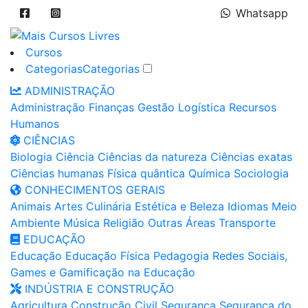
Whatsapp
Cursos
Categorias
Categorias
ADMINISTRAÇÃO
Administração
Finanças
Gestão
Logística
Recursos
Humanos
CIÊNCIAS
Biologia
Ciência
Ciências da natureza
Ciências exatas
Ciências humanas
Física quântica
Química
Sociologia
CONHECIMENTOS GERAIS
Animais
Artes
Culinária
Estética e Beleza
Idiomas
Meio
Ambiente
Música
Religião
Outras Áreas
Transporte
EDUCAÇÃO
Educação
Educação Física
Pedagogia
Redes Sociais,
Games e Gamificação na Educação
INDÚSTRIA E CONSTRUÇÃO
Agricultura
Construção Civil
Segurança
Segurança do