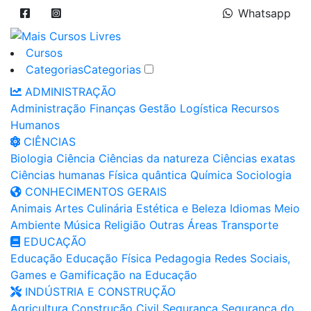
Whatsapp
Cursos
Categorias
Categorias
ADMINISTRAÇÃO
Administração
Finanças
Gestão
Logística
Recursos
Humanos
CIÊNCIAS
Biologia
Ciência
Ciências da natureza
Ciências exatas
Ciências humanas
Física quântica
Química
Sociologia
CONHECIMENTOS GERAIS
Animais
Artes
Culinária
Estética e Beleza
Idiomas
Meio
Ambiente
Música
Religião
Outras Áreas
Transporte
EDUCAÇÃO
Educação
Educação Física
Pedagogia
Redes Sociais,
Games e Gamificação na Educação
INDÚSTRIA E CONSTRUÇÃO
Agricultura
Construção Civil
Segurança
Segurança do