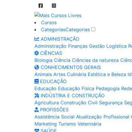
Cursos
Categorias
Categorias
ADMINISTRAÇÃO
Administração
Finanças
Gestão
Logística
R
CIÊNCIAS
Biologia
Ciência
Ciências da natureza
Ciênc
CONHECIMENTOS GERAIS
Animais
Artes
Culinária
Estética e Beleza
I
EDUCAÇÃO
Educação
Educação Física
Pedagogia
Rede
INDÚSTRIA E CONSTRUÇÃO
Agricultura
Construção Civil
Segurança
Seg
PROFISSÕES
Assistência Social
Atualização Profissional
Marketing
Turismo
Veterinária
SAÚDE