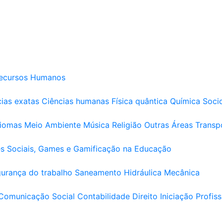
ecursos Humanos
ias exatas
Ciências humanas
Física quântica
Química
Soci
diomas
Meio Ambiente
Música
Religião
Outras Áreas
Transp
s Sociais, Games e Gamificação na Educação
urança do trabalho
Saneamento
Hidráulica
Mecânica
Comunicação Social
Contabilidade
Direito
Iniciação Profiss