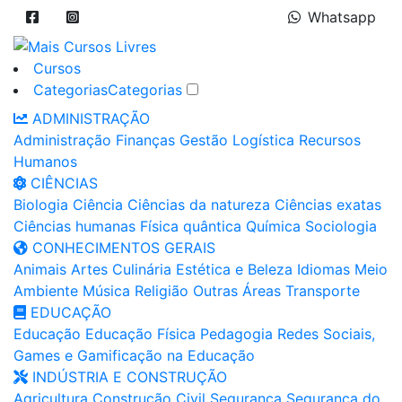
Whatsapp
Cursos
Categorias
Categorias
ADMINISTRAÇÃO
Administração
Finanças
Gestão
Logística
Recursos
Humanos
CIÊNCIAS
Biologia
Ciência
Ciências da natureza
Ciências exatas
Ciências humanas
Física quântica
Química
Sociologia
CONHECIMENTOS GERAIS
Animais
Artes
Culinária
Estética e Beleza
Idiomas
Meio
Ambiente
Música
Religião
Outras Áreas
Transporte
EDUCAÇÃO
Educação
Educação Física
Pedagogia
Redes Sociais,
Games e Gamificação na Educação
INDÚSTRIA E CONSTRUÇÃO
Agricultura
Construção Civil
Segurança
Segurança do