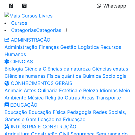
Whatsapp
Cursos
Categorias
Categorias
ADMINISTRAÇÃO
Administração
Finanças
Gestão
Logística
Recursos
Humanos
CIÊNCIAS
Biologia
Ciência
Ciências da natureza
Ciências exatas
Ciências humanas
Física quântica
Química
Sociologia
CONHECIMENTOS GERAIS
Animais
Artes
Culinária
Estética e Beleza
Idiomas
Meio
Ambiente
Música
Religião
Outras Áreas
Transporte
EDUCAÇÃO
Educação
Educação Física
Pedagogia
Redes Sociais,
Games e Gamificação na Educação
INDÚSTRIA E CONSTRUÇÃO
Agricultura
Construção Civil
Segurança
Segurança do