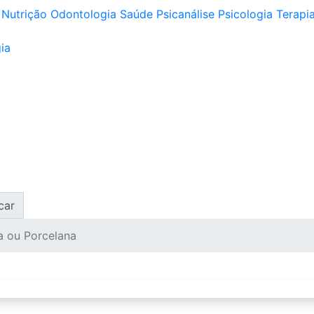
Nutrição
Odontologia
Saúde
Psicanálise
Psicologia
Terapia
ia
car
a ou Porcelana