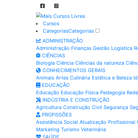
Cursos
Categorias
Categorias
ADMINISTRAÇÃO
Administração
Finanças
Gestão
Logística
R
CIÊNCIAS
Biologia
Ciência
Ciências da natureza
Ciênc
CONHECIMENTOS GERAIS
Animais
Artes
Culinária
Estética e Beleza
I
EDUCAÇÃO
Educação
Educação Física
Pedagogia
Rede
INDÚSTRIA E CONSTRUÇÃO
Agricultura
Construção Civil
Segurança
Seg
PROFISSÕES
Assistência Social
Atualização Profissional
Marketing
Turismo
Veterinária
SAÚDE