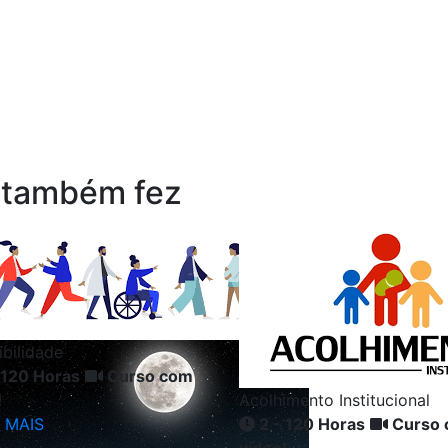
 também fez
ibilidade
 120 Horas
Curso com
!
Acolhimento Institucional
 MAIS
2 - 120 Horas
Curso 