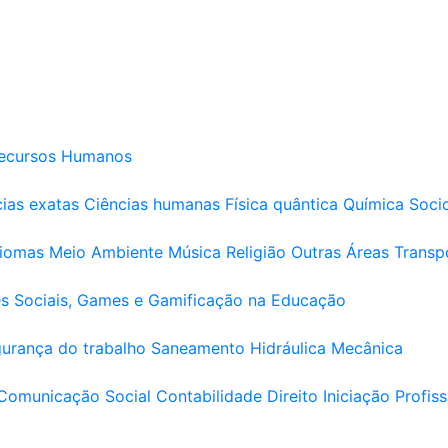
ecursos Humanos
ias exatas
Ciências humanas
Física quântica
Química
Soci
diomas
Meio Ambiente
Música
Religião
Outras Áreas
Transp
s Sociais, Games e Gamificação na Educação
urança do trabalho
Saneamento
Hidráulica
Mecânica
Comunicação Social
Contabilidade
Direito
Iniciação Profiss