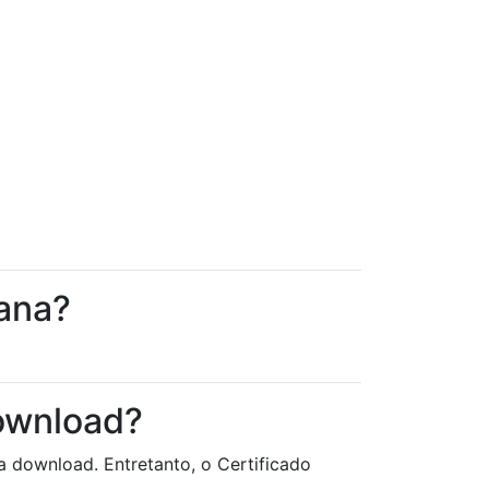
lana?
download?
a download. Entretanto, o Certificado