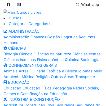
Whatsapp
Cursos
Categorias
Categorias
ADMINISTRAÇÃO
Administração
Finanças
Gestão
Logística
Recursos
Humanos
CIÊNCIAS
Biologia
Ciência
Ciências da natureza
Ciências exatas
Ciências humanas
Física quântica
Química
Sociologia
CONHECIMENTOS GERAIS
Animais
Artes
Culinária
Estética e Beleza
Idiomas
Meio
Ambiente
Música
Religião
Outras Áreas
Transporte
EDUCAÇÃO
Educação
Educação Física
Pedagogia
Redes Sociais,
Games e Gamificação na Educação
INDÚSTRIA E CONSTRUÇÃO
Agricultura
Construção Civil
Segurança
Segurança do