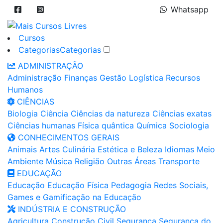
Whatsapp
Cursos
Categorias
Categorias
ADMINISTRAÇÃO
Administração
Finanças
Gestão
Logística
Recursos
Humanos
CIÊNCIAS
Biologia
Ciência
Ciências da natureza
Ciências exatas
Ciências humanas
Física quântica
Química
Sociologia
CONHECIMENTOS GERAIS
Animais
Artes
Culinária
Estética e Beleza
Idiomas
Meio
Ambiente
Música
Religião
Outras Áreas
Transporte
EDUCAÇÃO
Educação
Educação Física
Pedagogia
Redes Sociais,
Games e Gamificação na Educação
INDÚSTRIA E CONSTRUÇÃO
Agricultura
Construção Civil
Segurança
Segurança do