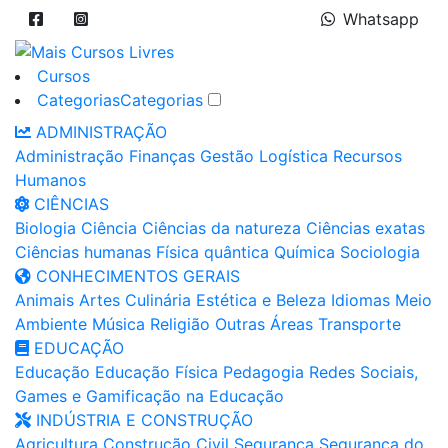
Whatsapp
Cursos
Categorias
Categorias
ADMINISTRAÇÃO
Administração
Finanças
Gestão
Logística
Recursos
Humanos
CIÊNCIAS
Biologia
Ciência
Ciências da natureza
Ciências exatas
Ciências humanas
Física quântica
Química
Sociologia
CONHECIMENTOS GERAIS
Animais
Artes
Culinária
Estética e Beleza
Idiomas
Meio
Ambiente
Música
Religião
Outras Áreas
Transporte
EDUCAÇÃO
Educação
Educação Física
Pedagogia
Redes Sociais,
Games e Gamificação na Educação
INDÚSTRIA E CONSTRUÇÃO
Agricultura
Construção Civil
Segurança
Segurança do