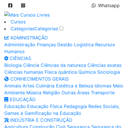
Whatsapp
Cursos
Categorias
Categorias
ADMINISTRAÇÃO
Administração
Finanças
Gestão
Logística
Recursos
Humanos
CIÊNCIAS
Biologia
Ciência
Ciências da natureza
Ciências exatas
Ciências humanas
Física quântica
Química
Sociologia
CONHECIMENTOS GERAIS
Animais
Artes
Culinária
Estética e Beleza
Idiomas
Meio
Ambiente
Música
Religião
Outras Áreas
Transporte
EDUCAÇÃO
Educação
Educação Física
Pedagogia
Redes Sociais,
Games e Gamificação na Educação
INDÚSTRIA E CONSTRUÇÃO
Agricultura
Construção Civil
Segurança
Segurança do