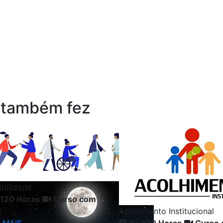
 também fez
ibilidade
 120 Horas
Curso com
!
Acolhimento Institucional