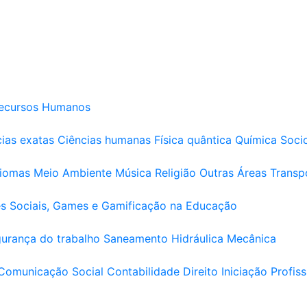
ecursos Humanos
ias exatas
Ciências humanas
Física quântica
Química
Soci
diomas
Meio Ambiente
Música
Religião
Outras Áreas
Transp
s Sociais, Games e Gamificação na Educação
urança do trabalho
Saneamento
Hidráulica
Mecânica
Comunicação Social
Contabilidade
Direito
Iniciação Profiss