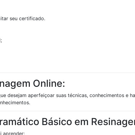
tar seu certificado.
;
inagem Online:
e desejam aperfeiçoar suas técnicas, conhecimentos e habi
onhecimentos.
gramático Básico em Resinag
i aprender: