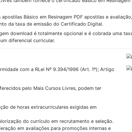
 Livres também fornece o certificado Básico em Resinagem 
s apostilas Básico em Resinagem PDF apostilas e avaliação,
nto da taxa de emissão do Certificado Digital.
agem download é totalmente opcional e é cobrada uma ta
m diferencial curricular.
rmidade com a RLei Nº 9.394/1996 (Art. 1º); Artigo
oferecidos pelo Mais Cursos Livres, podem ter
ão de horas extracurriculares exigidas em
alorização do currículo em recrutamento e seleção.
deração em avaliações para promoções internas e