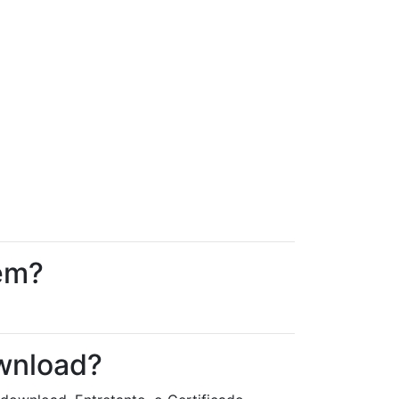
gem?
wnload?