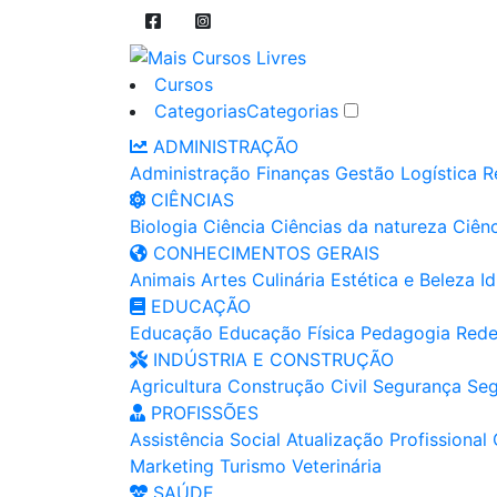
Cursos
Categorias
Categorias
ADMINISTRAÇÃO
Administração
Finanças
Gestão
Logística
R
CIÊNCIAS
Biologia
Ciência
Ciências da natureza
Ciênc
CONHECIMENTOS GERAIS
Animais
Artes
Culinária
Estética e Beleza
I
EDUCAÇÃO
Educação
Educação Física
Pedagogia
Rede
INDÚSTRIA E CONSTRUÇÃO
Agricultura
Construção Civil
Segurança
Seg
PROFISSÕES
Assistência Social
Atualização Profissional
Marketing
Turismo
Veterinária
SAÚDE