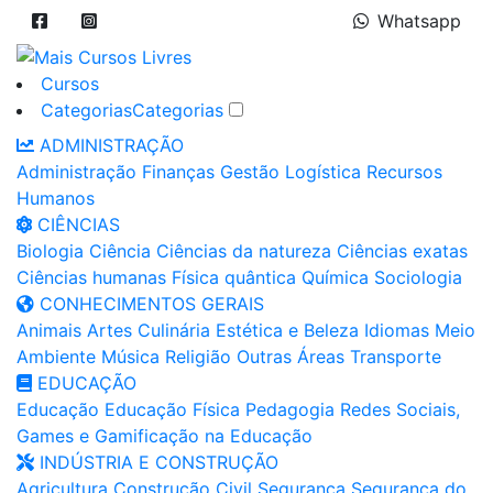
Whatsapp
Cursos
Categorias
Categorias
ADMINISTRAÇÃO
Administração
Finanças
Gestão
Logística
Recursos
Humanos
CIÊNCIAS
Biologia
Ciência
Ciências da natureza
Ciências exatas
Ciências humanas
Física quântica
Química
Sociologia
CONHECIMENTOS GERAIS
Animais
Artes
Culinária
Estética e Beleza
Idiomas
Meio
Ambiente
Música
Religião
Outras Áreas
Transporte
EDUCAÇÃO
Educação
Educação Física
Pedagogia
Redes Sociais,
Games e Gamificação na Educação
INDÚSTRIA E CONSTRUÇÃO
Agricultura
Construção Civil
Segurança
Segurança do