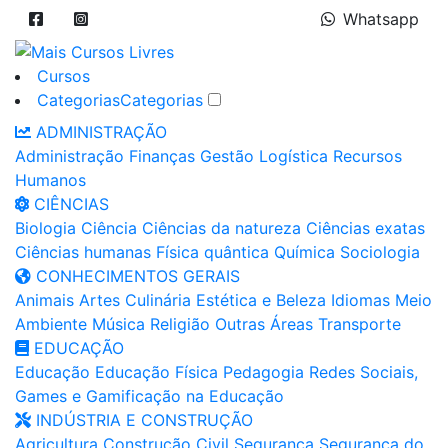
Whatsapp
Cursos
Categorias
Categorias
ADMINISTRAÇÃO
Administração
Finanças
Gestão
Logística
Recursos
Humanos
CIÊNCIAS
Biologia
Ciência
Ciências da natureza
Ciências exatas
Ciências humanas
Física quântica
Química
Sociologia
CONHECIMENTOS GERAIS
Animais
Artes
Culinária
Estética e Beleza
Idiomas
Meio
Ambiente
Música
Religião
Outras Áreas
Transporte
EDUCAÇÃO
Educação
Educação Física
Pedagogia
Redes Sociais,
Games e Gamificação na Educação
INDÚSTRIA E CONSTRUÇÃO
Agricultura
Construção Civil
Segurança
Segurança do