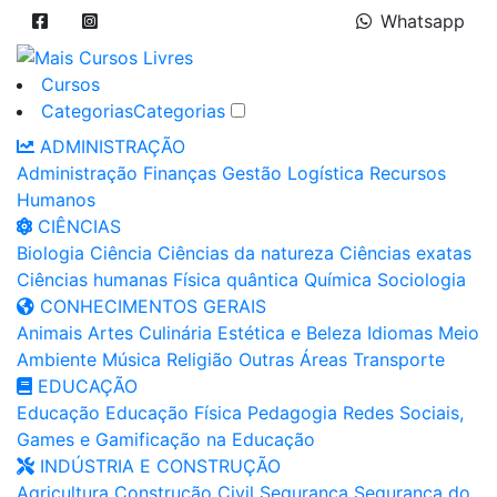
Whatsapp
Cursos
Categorias
Categorias
ADMINISTRAÇÃO
Administração
Finanças
Gestão
Logística
Recursos
Humanos
CIÊNCIAS
Biologia
Ciência
Ciências da natureza
Ciências exatas
Ciências humanas
Física quântica
Química
Sociologia
CONHECIMENTOS GERAIS
Animais
Artes
Culinária
Estética e Beleza
Idiomas
Meio
Ambiente
Música
Religião
Outras Áreas
Transporte
EDUCAÇÃO
Educação
Educação Física
Pedagogia
Redes Sociais,
Games e Gamificação na Educação
INDÚSTRIA E CONSTRUÇÃO
Agricultura
Construção Civil
Segurança
Segurança do