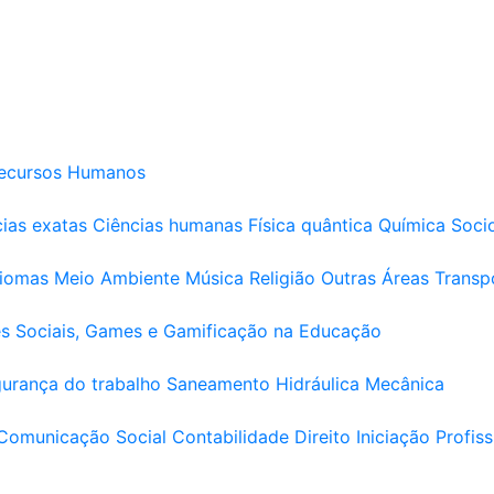
ecursos Humanos
ias exatas
Ciências humanas
Física quântica
Química
Soci
diomas
Meio Ambiente
Música
Religião
Outras Áreas
Transp
s Sociais, Games e Gamificação na Educação
urança do trabalho
Saneamento
Hidráulica
Mecânica
Comunicação Social
Contabilidade
Direito
Iniciação Profiss