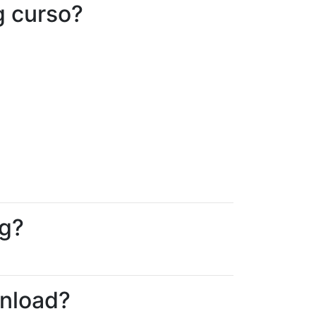
g curso?
ng?
wnload?