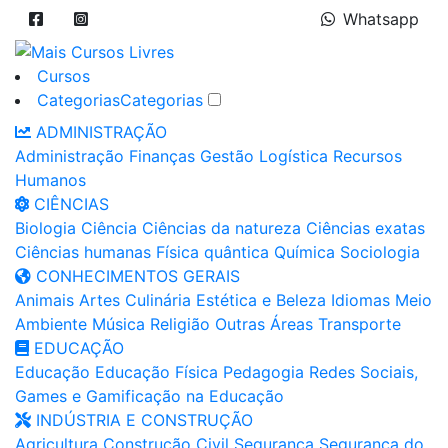
Whatsapp
Cursos
Categorias
Categorias
ADMINISTRAÇÃO
Administração
Finanças
Gestão
Logística
Recursos
Humanos
CIÊNCIAS
Biologia
Ciência
Ciências da natureza
Ciências exatas
Ciências humanas
Física quântica
Química
Sociologia
CONHECIMENTOS GERAIS
Animais
Artes
Culinária
Estética e Beleza
Idiomas
Meio
Ambiente
Música
Religião
Outras Áreas
Transporte
EDUCAÇÃO
Educação
Educação Física
Pedagogia
Redes Sociais,
Games e Gamificação na Educação
INDÚSTRIA E CONSTRUÇÃO
Agricultura
Construção Civil
Segurança
Segurança do