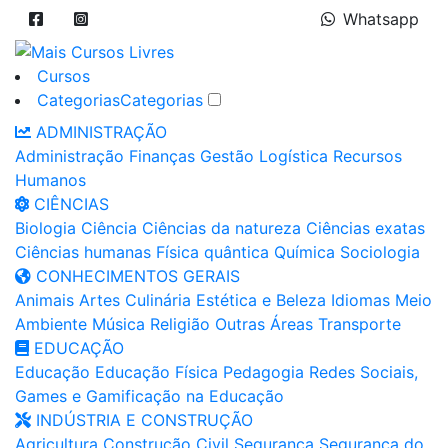
Whatsapp
Cursos
Categorias
Categorias
ADMINISTRAÇÃO
Administração
Finanças
Gestão
Logística
Recursos
Humanos
CIÊNCIAS
Biologia
Ciência
Ciências da natureza
Ciências exatas
Ciências humanas
Física quântica
Química
Sociologia
CONHECIMENTOS GERAIS
Animais
Artes
Culinária
Estética e Beleza
Idiomas
Meio
Ambiente
Música
Religião
Outras Áreas
Transporte
EDUCAÇÃO
Educação
Educação Física
Pedagogia
Redes Sociais,
Games e Gamificação na Educação
INDÚSTRIA E CONSTRUÇÃO
Agricultura
Construção Civil
Segurança
Segurança do