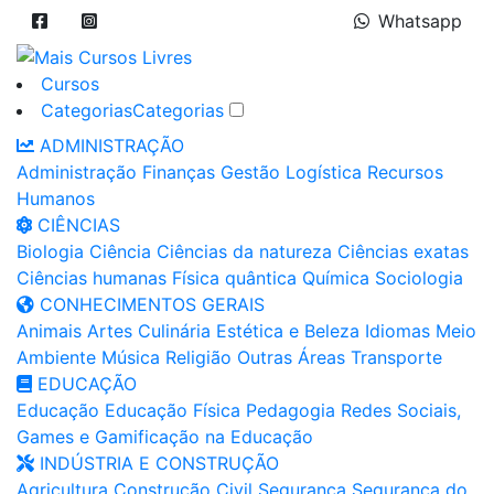
Whatsapp
Cursos
Categorias
Categorias
ADMINISTRAÇÃO
Administração
Finanças
Gestão
Logística
Recursos
Humanos
CIÊNCIAS
Biologia
Ciência
Ciências da natureza
Ciências exatas
Ciências humanas
Física quântica
Química
Sociologia
CONHECIMENTOS GERAIS
Animais
Artes
Culinária
Estética e Beleza
Idiomas
Meio
Ambiente
Música
Religião
Outras Áreas
Transporte
EDUCAÇÃO
Educação
Educação Física
Pedagogia
Redes Sociais,
Games e Gamificação na Educação
INDÚSTRIA E CONSTRUÇÃO
Agricultura
Construção Civil
Segurança
Segurança do