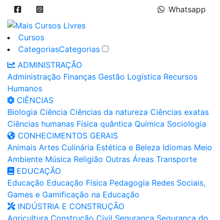
Whatsapp
Cursos
Categorias
Categorias
ADMINISTRAÇÃO
Administração
Finanças
Gestão
Logística
Recursos
Humanos
CIÊNCIAS
Biologia
Ciência
Ciências da natureza
Ciências exatas
Ciências humanas
Física quântica
Química
Sociologia
CONHECIMENTOS GERAIS
Animais
Artes
Culinária
Estética e Beleza
Idiomas
Meio
Ambiente
Música
Religião
Outras Áreas
Transporte
EDUCAÇÃO
Educação
Educação Física
Pedagogia
Redes Sociais,
Games e Gamificação na Educação
INDÚSTRIA E CONSTRUÇÃO
Agricultura
Construção Civil
Segurança
Segurança do