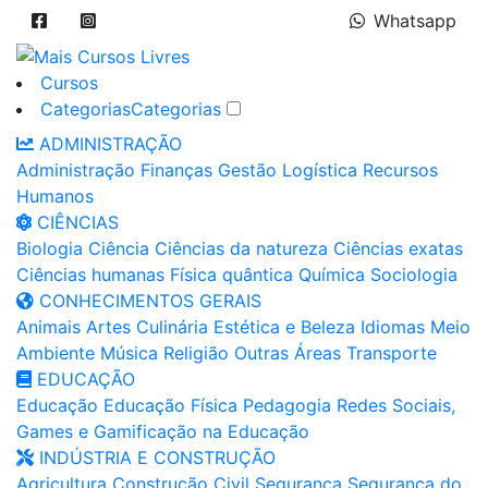
Whatsapp
Cursos
Categorias
Categorias
ADMINISTRAÇÃO
Administração
Finanças
Gestão
Logística
Recursos
Humanos
CIÊNCIAS
Biologia
Ciência
Ciências da natureza
Ciências exatas
Ciências humanas
Física quântica
Química
Sociologia
CONHECIMENTOS GERAIS
Animais
Artes
Culinária
Estética e Beleza
Idiomas
Meio
Ambiente
Música
Religião
Outras Áreas
Transporte
EDUCAÇÃO
Educação
Educação Física
Pedagogia
Redes Sociais,
Games e Gamificação na Educação
INDÚSTRIA E CONSTRUÇÃO
Agricultura
Construção Civil
Segurança
Segurança do