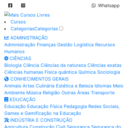
Whatsapp
Cursos
Categorias
Categorias
ADMINISTRAÇÃO
Administração
Finanças
Gestão
Logística
Recursos
Humanos
CIÊNCIAS
Biologia
Ciência
Ciências da natureza
Ciências exatas
Ciências humanas
Física quântica
Química
Sociologia
CONHECIMENTOS GERAIS
Animais
Artes
Culinária
Estética e Beleza
Idiomas
Meio
Ambiente
Música
Religião
Outras Áreas
Transporte
EDUCAÇÃO
Educação
Educação Física
Pedagogia
Redes Sociais,
Games e Gamificação na Educação
INDÚSTRIA E CONSTRUÇÃO
Agricultura
Construção Civil
Segurança
Segurança do