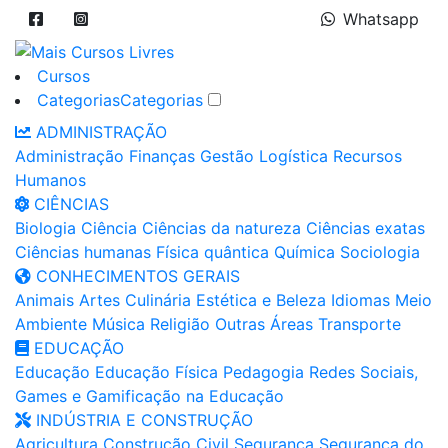
Whatsapp
Cursos
Categorias
Categorias
ADMINISTRAÇÃO
Administração
Finanças
Gestão
Logística
Recursos
Humanos
CIÊNCIAS
Biologia
Ciência
Ciências da natureza
Ciências exatas
Ciências humanas
Física quântica
Química
Sociologia
CONHECIMENTOS GERAIS
Animais
Artes
Culinária
Estética e Beleza
Idiomas
Meio
Ambiente
Música
Religião
Outras Áreas
Transporte
EDUCAÇÃO
Educação
Educação Física
Pedagogia
Redes Sociais,
Games e Gamificação na Educação
INDÚSTRIA E CONSTRUÇÃO
Agricultura
Construção Civil
Segurança
Segurança do