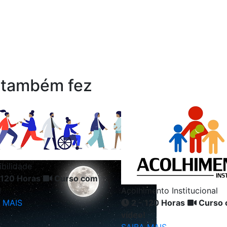
 também fez
ibilidade
 120 Horas
Curso com
!
Acolhimento Institucional
 MAIS
2 - 120 Horas
Curso 
vídeo!