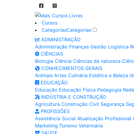
Cursos
Categorias
Categorias
ADMINISTRAÇÃO
Administração
Finanças
Gestão
Logística
R
CIÊNCIAS
Biologia
Ciência
Ciências da natureza
Ciênc
CONHECIMENTOS GERAIS
Animais
Artes
Culinária
Estética e Beleza
I
EDUCAÇÃO
Educação
Educação Física
Pedagogia
Rede
INDÚSTRIA E CONSTRUÇÃO
Agricultura
Construção Civil
Segurança
Seg
PROFISSÕES
Assistência Social
Atualização Profissional
Marketing
Turismo
Veterinária
SAÚDE