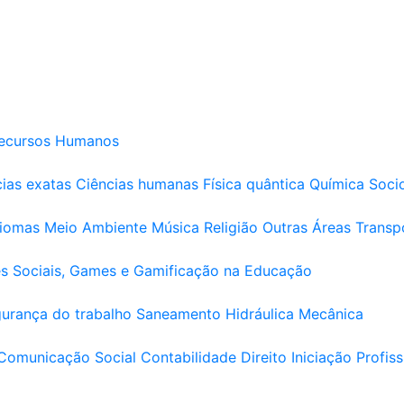
ecursos Humanos
ias exatas
Ciências humanas
Física quântica
Química
Soci
diomas
Meio Ambiente
Música
Religião
Outras Áreas
Transp
s Sociais, Games e Gamificação na Educação
urança do trabalho
Saneamento
Hidráulica
Mecânica
Comunicação Social
Contabilidade
Direito
Iniciação Profiss