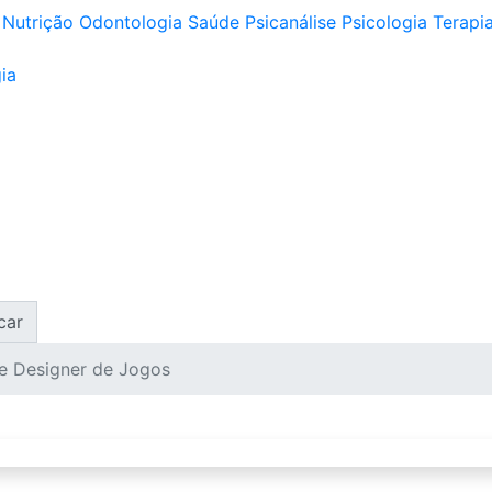
Nutrição
Odontologia
Saúde
Psicanálise
Psicologia
Terapia
ia
car
e Designer de Jogos