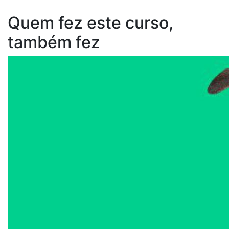
Quem fez este curso,
também fez