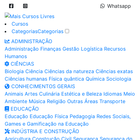
Whatsapp
Cursos
Categorias
Categorias
ADMINISTRAÇÃO
Administração
Finanças
Gestão
Logística
Recursos
Humanos
CIÊNCIAS
Biologia
Ciência
Ciências da natureza
Ciências exatas
Ciências humanas
Física quântica
Química
Sociologia
CONHECIMENTOS GERAIS
Animais
Artes
Culinária
Estética e Beleza
Idiomas
Meio
Ambiente
Música
Religião
Outras Áreas
Transporte
EDUCAÇÃO
Educação
Educação Física
Pedagogia
Redes Sociais,
Games e Gamificação na Educação
INDÚSTRIA E CONSTRUÇÃO
Agricultura
Construção Civil
Segurança
Segurança do