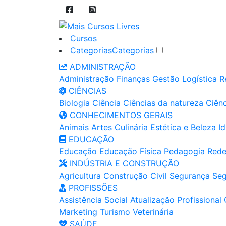
Cursos
Categorias
Categorias
ADMINISTRAÇÃO
Administração
Finanças
Gestão
Logística
R
CIÊNCIAS
Biologia
Ciência
Ciências da natureza
Ciênc
CONHECIMENTOS GERAIS
Animais
Artes
Culinária
Estética e Beleza
I
EDUCAÇÃO
Educação
Educação Física
Pedagogia
Rede
INDÚSTRIA E CONSTRUÇÃO
Agricultura
Construção Civil
Segurança
Seg
PROFISSÕES
Assistência Social
Atualização Profissional
Marketing
Turismo
Veterinária
SAÚDE