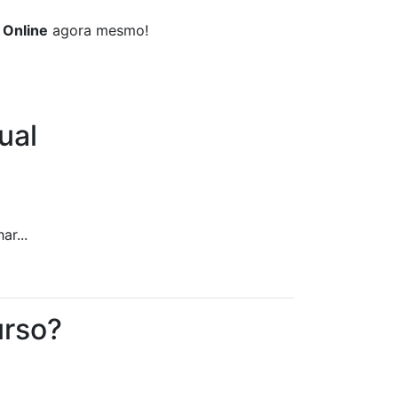
 Online
agora mesmo!
ual
ar...
urso?