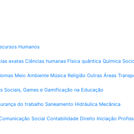
ecursos Humanos
ias exatas
Ciências humanas
Física quântica
Química
Soci
diomas
Meio Ambiente
Música
Religião
Outras Áreas
Transp
s Sociais, Games e Gamificação na Educação
urança do trabalho
Saneamento
Hidráulica
Mecânica
Comunicação Social
Contabilidade
Direito
Iniciação Profiss