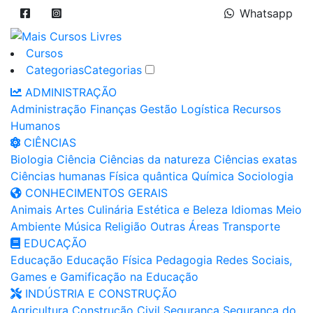
Whatsapp
Cursos
Categorias
Categorias
ADMINISTRAÇÃO
Administração
Finanças
Gestão
Logística
Recursos
Humanos
CIÊNCIAS
Biologia
Ciência
Ciências da natureza
Ciências exatas
Ciências humanas
Física quântica
Química
Sociologia
CONHECIMENTOS GERAIS
Animais
Artes
Culinária
Estética e Beleza
Idiomas
Meio
Ambiente
Música
Religião
Outras Áreas
Transporte
EDUCAÇÃO
Educação
Educação Física
Pedagogia
Redes Sociais,
Games e Gamificação na Educação
INDÚSTRIA E CONSTRUÇÃO
Agricultura
Construção Civil
Segurança
Segurança do