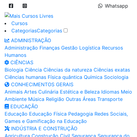
Whatsapp
Cursos
Categorias
Categorias
ADMINISTRAÇÃO
Administração
Finanças
Gestão
Logística
Recursos
Humanos
CIÊNCIAS
Biologia
Ciência
Ciências da natureza
Ciências exatas
Ciências humanas
Física quântica
Química
Sociologia
CONHECIMENTOS GERAIS
Animais
Artes
Culinária
Estética e Beleza
Idiomas
Meio
Ambiente
Música
Religião
Outras Áreas
Transporte
EDUCAÇÃO
Educação
Educação Física
Pedagogia
Redes Sociais,
Games e Gamificação na Educação
INDÚSTRIA E CONSTRUÇÃO
Agricultura
Construção Civil
Segurança
Segurança do