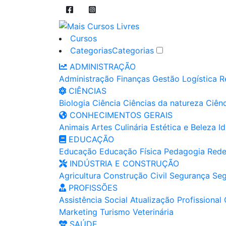
Cursos
Categorias
Categorias
ADMINISTRAÇÃO
Administração
Finanças
Gestão
Logística
R
CIÊNCIAS
Biologia
Ciência
Ciências da natureza
Ciênc
CONHECIMENTOS GERAIS
Animais
Artes
Culinária
Estética e Beleza
I
EDUCAÇÃO
Educação
Educação Física
Pedagogia
Rede
INDÚSTRIA E CONSTRUÇÃO
Agricultura
Construção Civil
Segurança
Seg
PROFISSÕES
Assistência Social
Atualização Profissional
Marketing
Turismo
Veterinária
SAÚDE