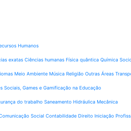
ecursos Humanos
ias exatas
Ciências humanas
Física quântica
Química
Soci
diomas
Meio Ambiente
Música
Religião
Outras Áreas
Transp
s Sociais, Games e Gamificação na Educação
urança do trabalho
Saneamento
Hidráulica
Mecânica
Comunicação Social
Contabilidade
Direito
Iniciação Profiss