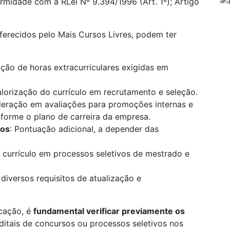
rmidade com a RLei Nº 9.394/1996 (Art. 1º); Artigo
oferecidos pelo Mais Cursos Livres, podem ter
ão de horas extracurriculares exigidas em
alorização do currículo em recrutamento e seleção.
deração em avaliações para promoções internas e
onforme o plano de carreira da empresa.
los
: Pontuação adicional, a depender das
 currículo em processos seletivos de mestrado e
 diversos requisitos de atualização e
icação, é
fundamental verificar previamente os
editais de concursos ou processos seletivos nos