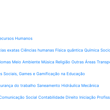
ecursos Humanos
ias exatas
Ciências humanas
Física quântica
Química
Soci
diomas
Meio Ambiente
Música
Religião
Outras Áreas
Transp
s Sociais, Games e Gamificação na Educação
urança do trabalho
Saneamento
Hidráulica
Mecânica
Comunicação Social
Contabilidade
Direito
Iniciação Profiss