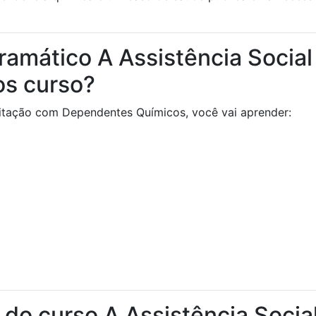
amático A Assistência Social
s curso?
ilitação com Dependentes Químicos, você vai aprender:
a do curso A Assistência Socia