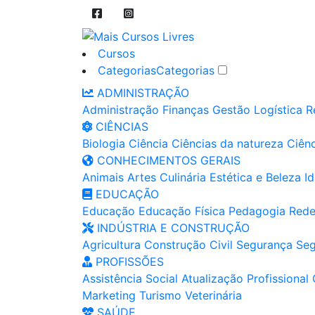
Cursos
Categorias
Categorias
ADMINISTRAÇÃO
Administração
Finanças
Gestão
Logística
R
CIÊNCIAS
Biologia
Ciência
Ciências da natureza
Ciênc
CONHECIMENTOS GERAIS
Animais
Artes
Culinária
Estética e Beleza
I
EDUCAÇÃO
Educação
Educação Física
Pedagogia
Rede
INDÚSTRIA E CONSTRUÇÃO
Agricultura
Construção Civil
Segurança
Seg
PROFISSÕES
Assistência Social
Atualização Profissional
Marketing
Turismo
Veterinária
SAÚDE