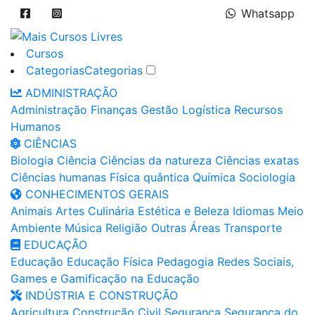
Whatsapp
Cursos
Categorias
Categorias
ADMINISTRAÇÃO
Administração
Finanças
Gestão
Logística
Recursos
Humanos
CIÊNCIAS
Biologia
Ciência
Ciências da natureza
Ciências exatas
Ciências humanas
Física quântica
Química
Sociologia
CONHECIMENTOS GERAIS
Animais
Artes
Culinária
Estética e Beleza
Idiomas
Meio
Ambiente
Música
Religião
Outras Áreas
Transporte
EDUCAÇÃO
Educação
Educação Física
Pedagogia
Redes Sociais,
Games e Gamificação na Educação
INDÚSTRIA E CONSTRUÇÃO
Agricultura
Construção Civil
Segurança
Segurança do