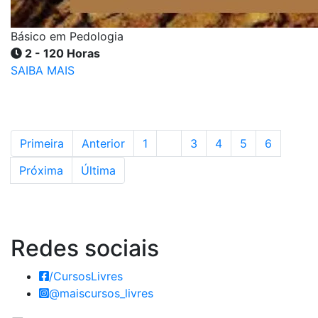
Básico em Pedologia
2 - 120 Horas
SAIBA MAIS
Primeira
Anterior
1
2
3
4
5
6
Próxima
Última
Redes
sociais
/CursosLivres
@maiscursos_livres