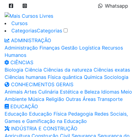
Whatsapp
Cursos
Categorias
Categorias
ADMINISTRAÇÃO
Administração
Finanças
Gestão
Logística
Recursos
Humanos
CIÊNCIAS
Biologia
Ciência
Ciências da natureza
Ciências exatas
Ciências humanas
Física quântica
Química
Sociologia
CONHECIMENTOS GERAIS
Animais
Artes
Culinária
Estética e Beleza
Idiomas
Meio
Ambiente
Música
Religião
Outras Áreas
Transporte
EDUCAÇÃO
Educação
Educação Física
Pedagogia
Redes Sociais,
Games e Gamificação na Educação
INDÚSTRIA E CONSTRUÇÃO
Agricultura
Construção Civil
Segurança
Segurança do