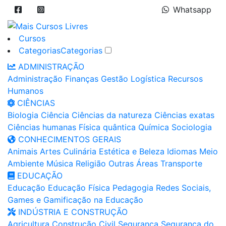
Whatsapp
Cursos
Categorias
Categorias
ADMINISTRAÇÃO
Administração
Finanças
Gestão
Logística
Recursos
Humanos
CIÊNCIAS
Biologia
Ciência
Ciências da natureza
Ciências exatas
Ciências humanas
Física quântica
Química
Sociologia
CONHECIMENTOS GERAIS
Animais
Artes
Culinária
Estética e Beleza
Idiomas
Meio
Ambiente
Música
Religião
Outras Áreas
Transporte
EDUCAÇÃO
Educação
Educação Física
Pedagogia
Redes Sociais,
Games e Gamificação na Educação
INDÚSTRIA E CONSTRUÇÃO
Agricultura
Construção Civil
Segurança
Segurança do