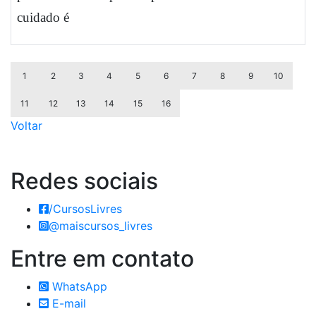
cuidado é
1
2
3
4
5
6
7
8
9
10
11
12
13
14
15
16
Voltar
Redes
sociais
/CursosLivres
@maiscursos_livres
Entre em
contato
WhatsApp
E-mail