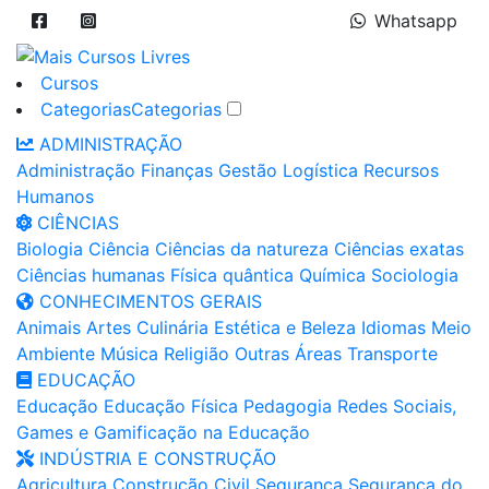
Whatsapp
Cursos
Categorias
Categorias
ADMINISTRAÇÃO
Administração
Finanças
Gestão
Logística
Recursos
Humanos
CIÊNCIAS
Biologia
Ciência
Ciências da natureza
Ciências exatas
Ciências humanas
Física quântica
Química
Sociologia
CONHECIMENTOS GERAIS
Animais
Artes
Culinária
Estética e Beleza
Idiomas
Meio
Ambiente
Música
Religião
Outras Áreas
Transporte
EDUCAÇÃO
Educação
Educação Física
Pedagogia
Redes Sociais,
Games e Gamificação na Educação
INDÚSTRIA E CONSTRUÇÃO
Agricultura
Construção Civil
Segurança
Segurança do