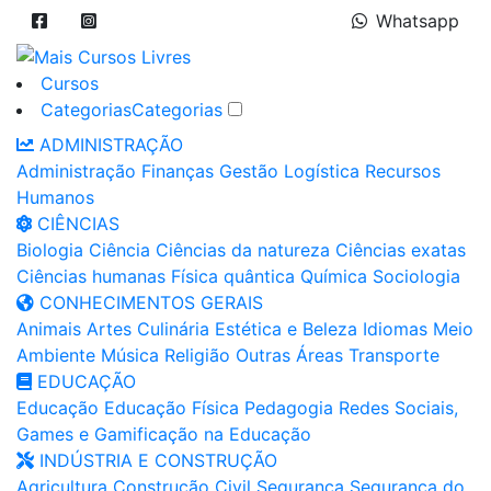
Whatsapp
Cursos
Categorias
Categorias
ADMINISTRAÇÃO
Administração
Finanças
Gestão
Logística
Recursos
Humanos
CIÊNCIAS
Biologia
Ciência
Ciências da natureza
Ciências exatas
Ciências humanas
Física quântica
Química
Sociologia
CONHECIMENTOS GERAIS
Animais
Artes
Culinária
Estética e Beleza
Idiomas
Meio
Ambiente
Música
Religião
Outras Áreas
Transporte
EDUCAÇÃO
Educação
Educação Física
Pedagogia
Redes Sociais,
Games e Gamificação na Educação
INDÚSTRIA E CONSTRUÇÃO
Agricultura
Construção Civil
Segurança
Segurança do