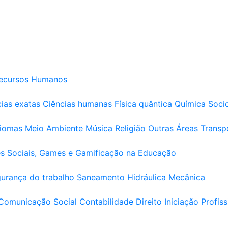
ecursos Humanos
ias exatas
Ciências humanas
Física quântica
Química
Soci
diomas
Meio Ambiente
Música
Religião
Outras Áreas
Transp
s Sociais, Games e Gamificação na Educação
urança do trabalho
Saneamento
Hidráulica
Mecânica
Comunicação Social
Contabilidade
Direito
Iniciação Profiss