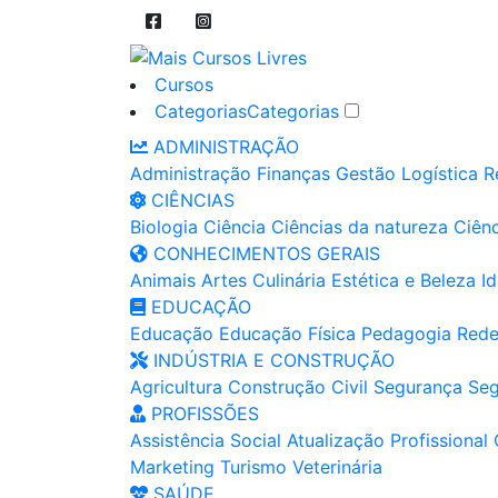
Cursos
Categorias
Categorias
ADMINISTRAÇÃO
Administração
Finanças
Gestão
Logística
R
CIÊNCIAS
Biologia
Ciência
Ciências da natureza
Ciênc
CONHECIMENTOS GERAIS
Animais
Artes
Culinária
Estética e Beleza
I
EDUCAÇÃO
Educação
Educação Física
Pedagogia
Rede
INDÚSTRIA E CONSTRUÇÃO
Agricultura
Construção Civil
Segurança
Seg
PROFISSÕES
Assistência Social
Atualização Profissional
Marketing
Turismo
Veterinária
SAÚDE